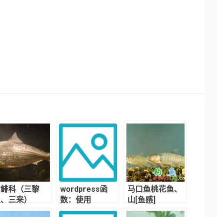
鲥鲱科（三黎
wordpress函
马口鱼桃花鱼、
鱼、三来）
数：使用
山[鱼感]
query_posts()