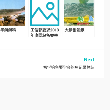
函数获取指定文
章
中华鲟鲟科
工信部要求2013
大鳞副泥鳅
年底网站备案率
达99.5%
Next
初学钓鱼要学会钓鱼记录总结