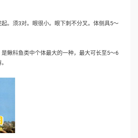
突起。须
3
对。眼很小。眼下刺不分叉。体侧具
5
～
。是鳅科鱼类中个体最大的一种，最大可长至
5
～
6
游。