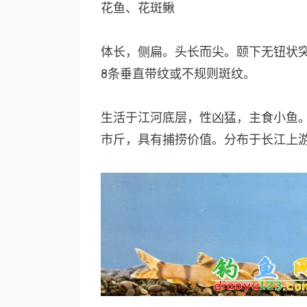
花鱼、花斑鳅
体长，侧扁。头长而尖。颐下无钮状
8
条垂直带纹或不规则斑纹。
生活于江河底层，性凶猛，主食小鱼
市斤，具有捕捞价值。分布于长江上