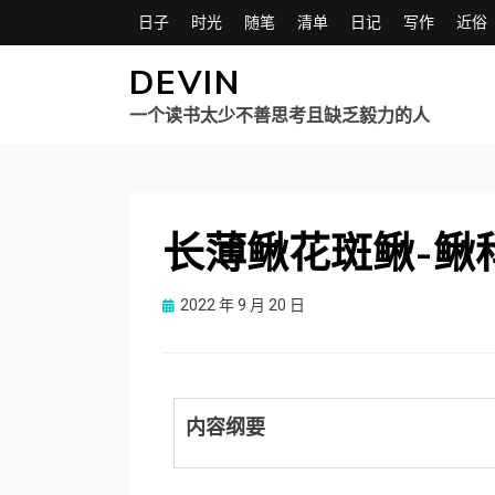
日子
时光
随笔
清单
日记
写作
近俗
DEVIN
一个读书太少不善思考且缺乏毅力的人
长薄鳅花斑鳅-鳅
Posted
2022 年 9 月 20 日
on
内容纲要