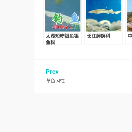
太湖短吻银鱼银
长江鲟鲟科
鱼科
Prev
文
草鱼习性
章
导
航