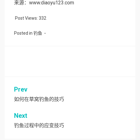
来源：www.diaoyu123.com
Post Views:
332
Posted in
钓鱼
Prev
文
章
如何在草窝钓鱼的技巧
导
Next
航
钓鱼过程中的应变技巧