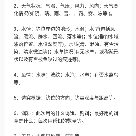
2．天气状况：气温、气压；风力、风向；天气变
化情况(如阴、晴、雨、雪、、霜、雾、冻等 )。
3．水情：钓位岸边的地形；水温；水型(包括急
流、缓流、静水、回流、落水等)；水位(垂钓水域
涨落位置、水位深度等)；水质(清、混浊、有否污
染、清水微浊等)；水草情况(有无水草，或稀疏形
状以及有否被鱼咬过的痕迹等)。
4．鱼情：水味；波纹；水泡；水声；有否水禽鸟
等。
5．选窝根据：钓位的方向；钓窝深度与距离等。
6．饵料：此次用的什么诱饵、钓饵；最好用的饵
食是什么；每次用诱饵的数量等。