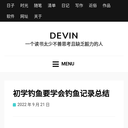
日子
时光
随笔
清单
日记
写作
近俗
作品
软件
网址
关于
DEVIN
一个读书太少不善思考且缺乏毅力的人
MENU
初学钓鱼要学会钓鱼记录总结
Posted
2022 年 9 月 21 日
on