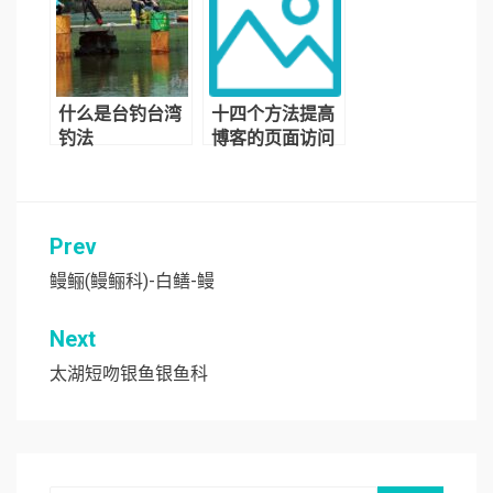
什么是台钓台湾
十四个方法提高
钓法
博客的页面访问
量
Prev
文
章
鳗鲡(鳗鲡科)-白鳝-鳗
导
Next
航
太湖短吻银鱼银鱼科