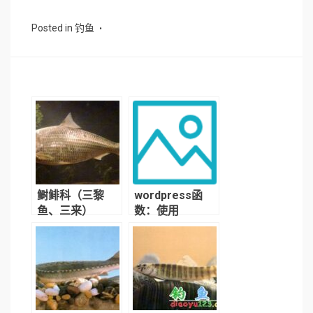
Posted in
钓鱼
鲥鲱科（三黎
wordpress函
鱼、三来）
数：使用
query_posts()
函数获取指定文
章