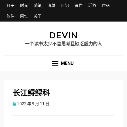
日子
时光
随笔
清单
日记
写作
近俗
作品
软件
网址
关于
DEVIN
一个读书太少不善思考且缺乏毅力的人
MENU
长江鲟鲟科
Posted
2022 年 9 月 11 日
on