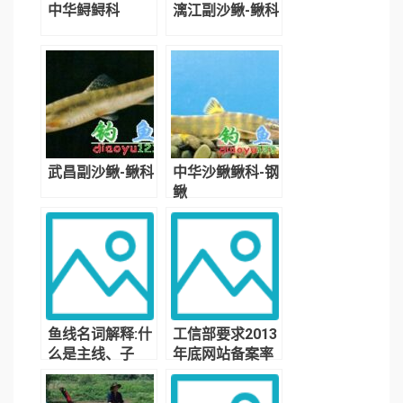
中华鲟鲟科
漓江副沙鳅-鳅科
武昌副沙鳅-鳅科
中华沙鳅鳅科-钢
鳅
鱼线名词解释:什
工信部要求2013
么是主线、子
年底网站备案率
线、风线、水线
达99.5%