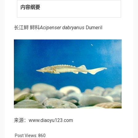
内容纲要
长江鲟
鲟科
Acipenser dabryanus
Dumeril
来源：www.diaoyu123.com
Post Views:
860