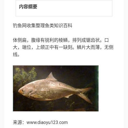
内容纲要
钓鱼网
收集整理鱼类知识百科
体侧扁，腹缘有锐利的棱鳞，排列成锯齿状。口
大，端位，上颌正中有一缺刻。鳞片大而薄，无侧
线。
来源：www.diaoyu123.com