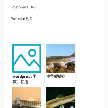
Post Views:
343
Posted in
钓鱼
wordpress函
中华鲟鲟科
数：使用
query_posts()
函数获取指定文
章