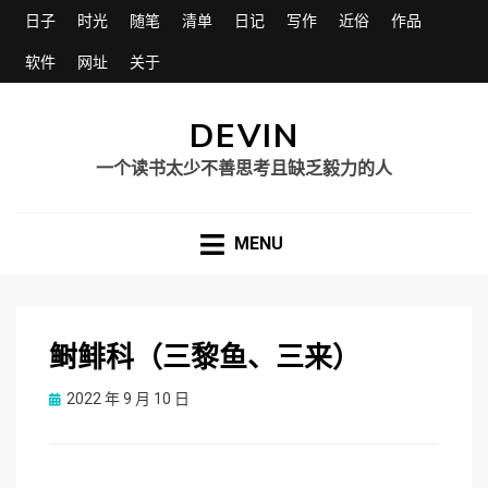
日子
时光
随笔
清单
日记
写作
近俗
作品
软件
网址
关于
DEVIN
一个读书太少不善思考且缺乏毅力的人
MENU
鲥鲱科（三黎鱼、三来）
Posted
2022 年 9 月 10 日
on