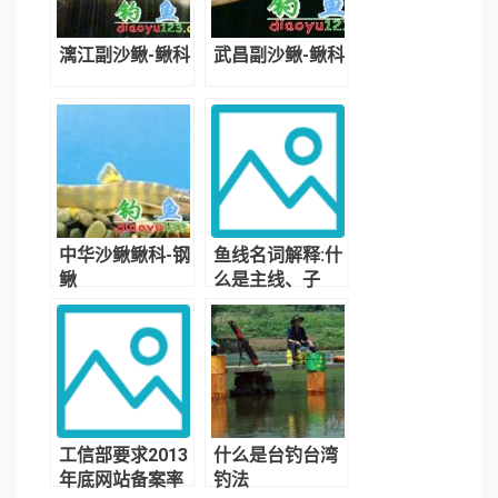
漓江副沙鳅-鳅科
武昌副沙鳅-鳅科
中华沙鳅鳅科-钢
鱼线名词解释:什
鳅
么是主线、子
线、风线、水线
工信部要求2013
什么是台钓台湾
年底网站备案率
钓法