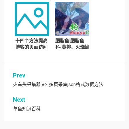
达99.5%
十四个方法提高
胭脂鱼|胭脂鱼
博客的页面访问
科-黄排、火烧鳊
量
Prev
文
章
火车头采集器 8.2 多页采集json格式数据方法
导
Next
航
草鱼知识百科