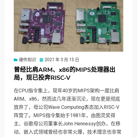
硬件知识
Posted
2021 年 3 月 15 日
on
曾经比肩ARM、x86的MIPS处理器出
局，现已投奔RISC-V
在CPU指令集上，现年40岁的MIPS架构一度比肩
ARM、x86，然而这几年逐渐沉沦，现在更是彻底
放弃了，母公司Wave Computing表态加入RISC-V
阵营了。MIPS指令集始于1981年，由图灵奖得
主、谷歌母公司董事长John Hennessy创办，在移
动、嵌入式领域曾经也非常火爆，技术理念也非常