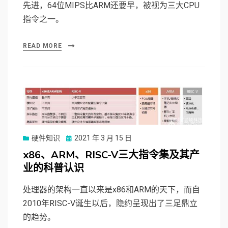
先进，64位MIPS比ARM还要早，被视为三大CPU
指令之一。
READ MORE
硬件知识
Posted
2021 年 3 月 15 日
on
x86、ARM、RISC-V三大指令集及其产
业的科普认识
处理器的架构一直以来是x86和ARM的天下，而自
2010年RISC-V诞生以后，隐约呈现出了三足鼎立
的趋势。