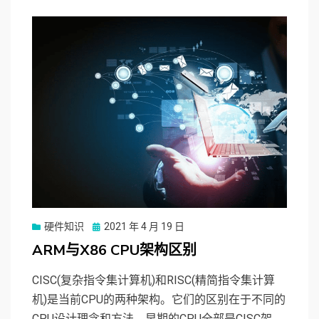
硬件知识
Posted
2021 年 4 月 19 日
on
ARM与X86 CPU架构区别
CISC(复杂指令集计算机)和RISC(精简指令集计算
机)是当前CPU的两种架构。它们的区别在于不同的
CPU设计理念和方法。早期的CPU全部是CISC架