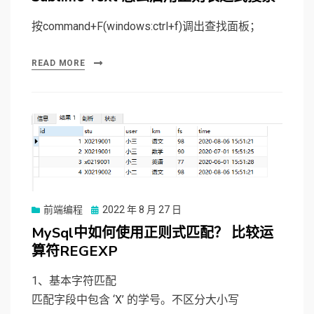
按command+F(windows:ctrl+f)调出查找面板；
READ MORE
前端编程
Posted
2022 年 8 月 27 日
on
MySql中如何使用正则式匹配？ 比较运
算符REGEXP
1、基本字符匹配
匹配字段中包含 ‘X’ 的学号。不区分大小写