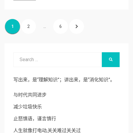
文
PAGE
1
PAGE
2
…
PAGE
6
NEXT
章
导
PAGE
航
Search
SEARCH
for:
写出来，是“理解知识”；讲出来，是“消化知识”。
与时代共同进步
减少垃圾快乐
止怒慎语，谨言慎行
人生就像打电动,关关难过关关过