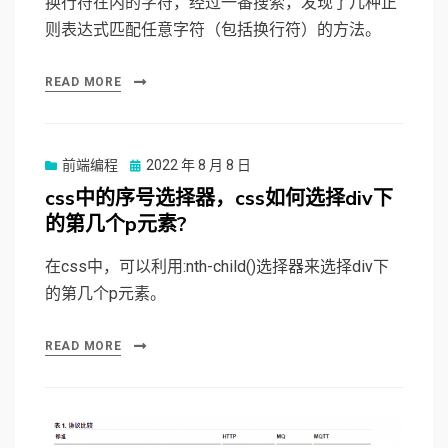
换行符在内的字符，经过一番搜索，发现了几种正
则表达式匹配任意字符（包括换行符）的方法。
READ MORE
前端编程
Posted
2022 年 8 月 8 日
on
css中的序号选择器，css如何选择div下
的第几个p元素?
在css中，可以利用:nth-child()选择器来选择div下
的第几个p元素。
READ MORE