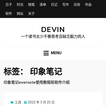
日子
时光
随笔
清单
日记
写作
近俗
作品
软件
网址
关于
DEVIN
一个读书太少不善思考且缺乏毅力的人
MENU
标签：
印象笔记
印象笔记evernote使用教程和软件介绍
工具
Posted
2022 年 3 月 25 日