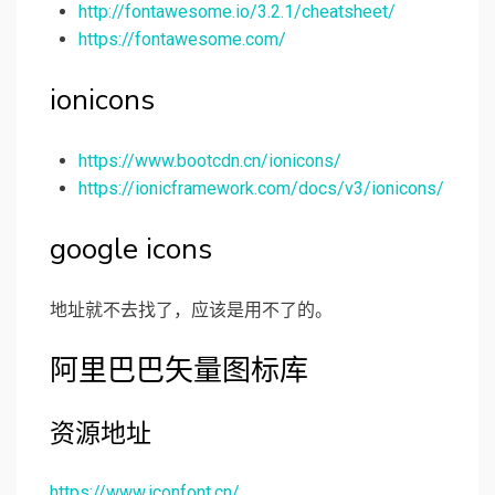
http://fontawesome.io/3.2.1/cheatsheet/
https://fontawesome.com/
ionicons
https://www.bootcdn.cn/ionicons/
https://ionicframework.com/docs/v3/ionicons/
google icons
地址就不去找了，应该是用不了的。
阿里巴巴矢量图标库
资源地址
https://www.iconfont.cn/