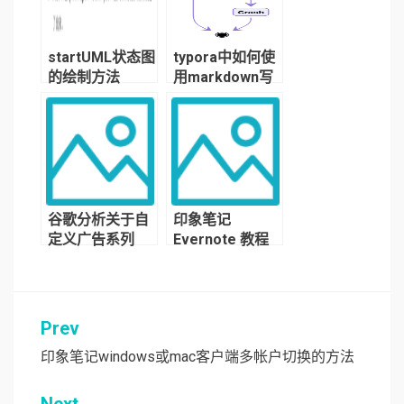
startUML状态图
typora中如何使
的绘制方法
用markdown写
图标、思维导
图、饼图、时序
图等
谷歌分析关于自
印象笔记
定义广告系列
Evernote 教程
Prev
文
章
印象笔记windows或mac客户端多帐户切换的方法
导
Next