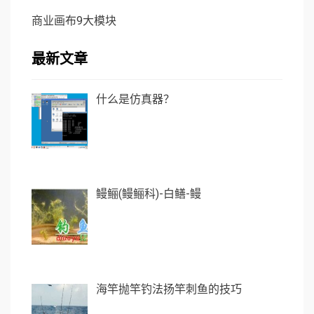
商业画布9大模块
最新文章
什么是仿真器？
鳗鲡(鳗鲡科)-白鳝-鳗
海竿抛竿钓法扬竿刺鱼的技巧