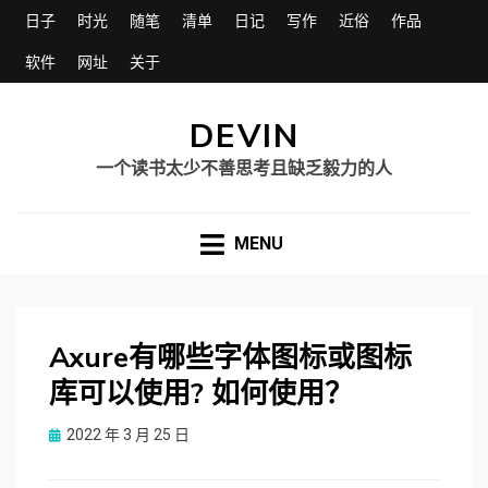
日子
时光
随笔
清单
日记
写作
近俗
作品
软件
网址
关于
DEVIN
一个读书太少不善思考且缺乏毅力的人
MENU
Axure有哪些字体图标或图标
库可以使用? 如何使用？
Posted
2022 年 3 月 25 日
on