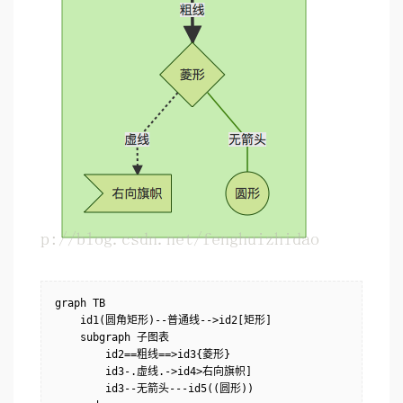
graph TB

    id1(圆角矩形)--普通线-->id2[矩形]

    subgraph 子图表

        id2==粗线==>id3{菱形}

        id3-.虚线.->id4>右向旗帜]

        id3--无箭头---id5((圆形))
