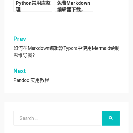
Python常用库整
免费Markdown
理
编辑器下载，
MarkDown网页
编辑器
Prev
文
章
如何在Markdown编辑器Typora中使用Mermaid绘制
思维导图？
导
航
Next
Pandoc 实用教程
Search
SEARCH
for: