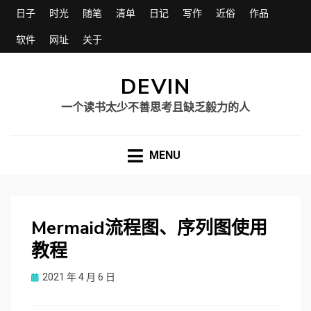
日子
时光
随笔
清单
日记
写作
近俗
作品
软件
网址
关于
DEVIN
一个读书太少不善思考且缺乏毅力的人
MENU
Mermaid流程图、序列图使用
教程
Posted
2021 年 4 月 6 日
on