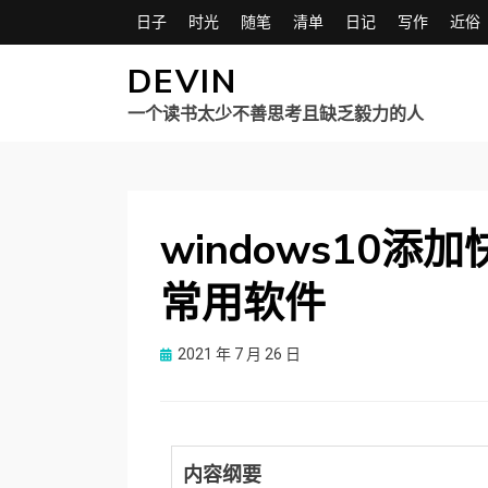
日子
时光
随笔
清单
日记
写作
近俗
DEVIN
一个读书太少不善思考且缺乏毅力的人
windows10
常用软件
Posted
2021 年 7 月 26 日
on
内容纲要