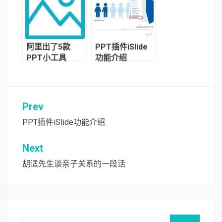
阿里出了5款
PPT插件iSlide
PPT小工具
功能介绍
Prev
文
章
PPT插件iSlide功能介绍
导
Next
航
胡适先生谈亲子关系的一段话
Search