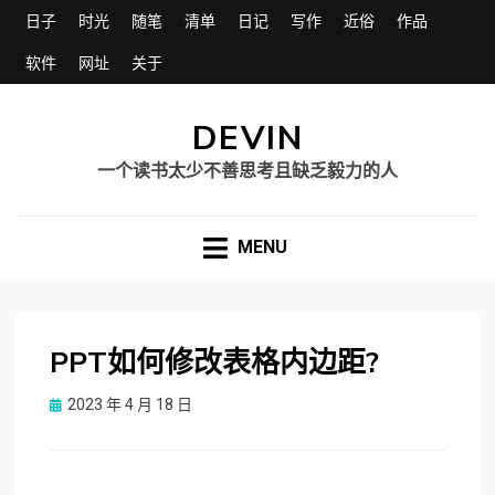
日子
时光
随笔
清单
日记
写作
近俗
作品
软件
网址
关于
DEVIN
一个读书太少不善思考且缺乏毅力的人
MENU
PPT如何修改表格内边距?
Posted
2023 年 4 月 18 日
on