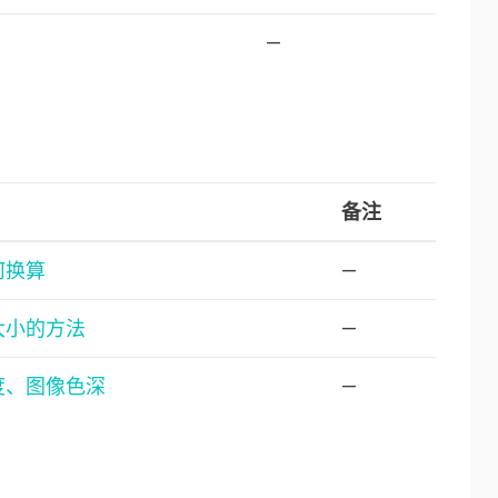
—
备注
何换算
—
大小的方法
—
度、图像色深
—