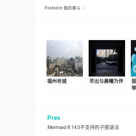
Posted in
我的粪斗
福州老城
早出与晨曦为伴
服
够
Prev
文
Mermaid 8.14.0不支持的子图语法
章