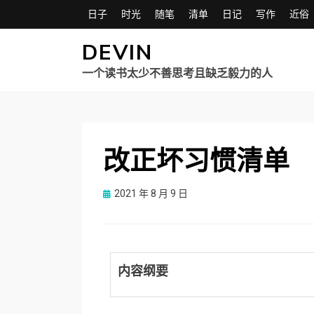
日子
时光
随笔
清单
日记
写作
近俗
DEVIN
一个读书太少不善思考且缺乏毅力的人
改正坏习惯清单
Posted
2021 年 8 月 9 日
on
内容纲要