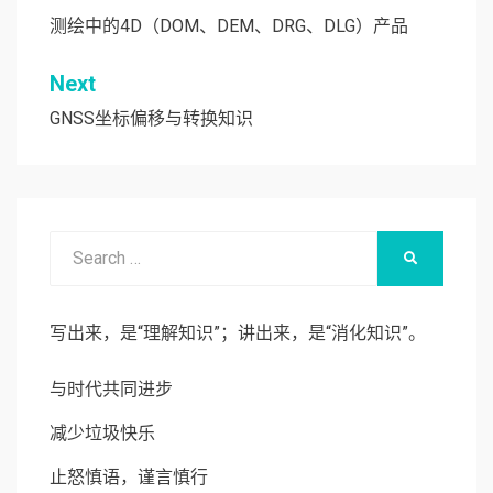
么？
章
测绘中的4D（DOM、DEM、DRG、DLG）产品
导
Next
航
GNSS坐标偏移与转换知识
Search
SEARCH
for:
写出来，是“理解知识”；讲出来，是“消化知识”。
与时代共同进步
减少垃圾快乐
止怒慎语，谨言慎行