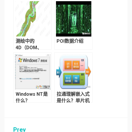
测绘中的
POI数据介绍
4D（DOM、
DEM、DRG、
DLG）产品
Windows NT是
拉通理解嵌入式
什么？
是什么？单片机
是什么？cpu内
核是什么？CPU
架构是什么？它
们的关系是什
Prev
文