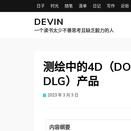
日子
时光
随笔
清单
日记
写作
近俗
DEVIN
一个读书太少不善思考且缺乏毅力的人
测绘中的4D（DO
DLG）产品
Posted
2023 年 3 月 3 日
on
内容纲要