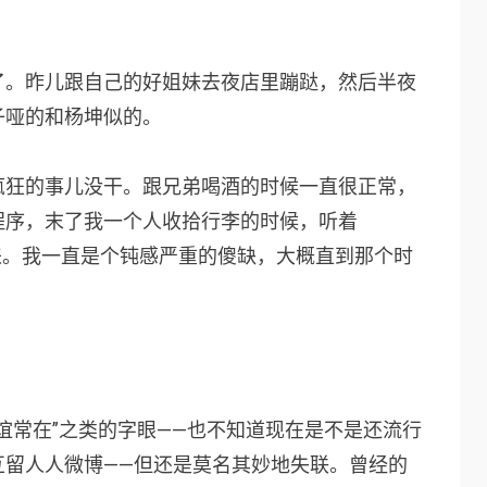
了。昨儿跟自己的好姐妹去夜店里蹦跶，然后半夜
子哑的和杨坤似的。
疯狂的事儿没干。跟兄弟喝酒的时候一直很正常，
程序，末了我一个人收拾行李的时候，听着
起来。我一直是个钝感严重的傻缺，大概直到那个时
谊常在”之类的字眼——也不知道现在是不是还流行
互留人人微博——但还是莫名其妙地失联。曾经的