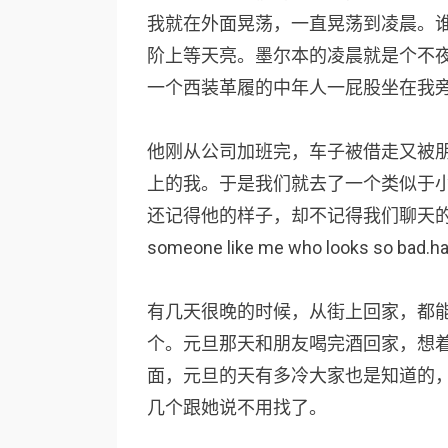
我就在外面晃荡，一直晃荡到凌晨。
阶上等天亮。墨尔本的凌晨就是个不
一个西装革履的中年人一屁股坐在我
他刚从公司加班完，车子被借走又被
上的我。于是我们就去了一个类似于
还记得他的样子，却不记得我们聊天的具体内容了
someone like me who looks so bad.ha
有几天很晚的时候，从街上回家，都
个。元旦那天和朋友喝完酒回家，想
面，元旦的天有多冷大家也是知道的
几个跟她说不用找了。