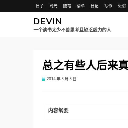
日子
时光
随笔
清单
日记
写作
近俗
DEVIN
一个读书太少不善思考且缺乏毅力的人
总之有些人后来
Posted
2014 年 5 月 5 日
on
内容纲要