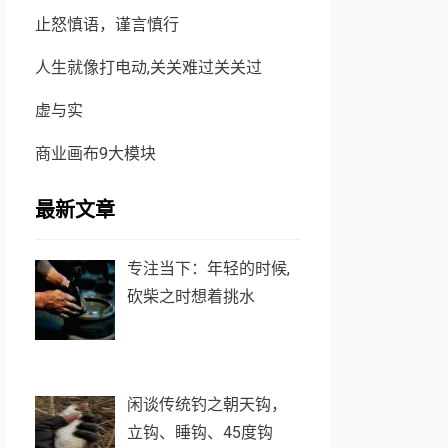
止怒慎语，谨言慎行
人生就像打电动,关关难过关关过
虚与实
商业画布9大模块
最新文章
专注当下：年轻的时候,
砍柴之时想着挑水
闲谈传统钓之朝天钩，
立钩、睡钩、45度钩