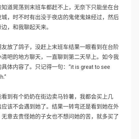
谁知道晃荡到末班车都赶不上，无奈下只能坐在台
夜城，时不时有出没于夜店的鬼佬鬼妹经过，然后
旁边，和我聊起天来。
朋友放了鸽子，没赶上末班车结果一眼看到在台阶
小清吧的地方聊天，一直聊到第二天早上。如今我
。只记得一句：“it is great to see
h.”
能看到有个奶奶在街边卖马铃薯，我都会买上几
着应该不会遇到她了。结果一转弯还是看到她在外
，无意去责怪她的子女也不想问她的苦，就多买了