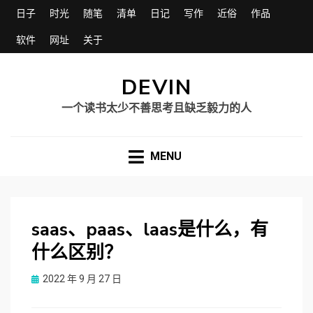
日子
时光
随笔
清单
日记
写作
近俗
作品
软件
网址
关于
DEVIN
一个读书太少不善思考且缺乏毅力的人
MENU
saas、paas、laas是什么，有
什么区别？
Posted
2022 年 9 月 27 日
on