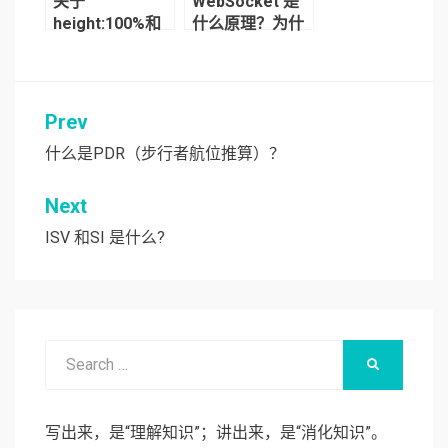
关于
WebSocket 是
height:100%和
什么原理？为什
height:100vh的
么可以实现持久
区别
连接？
Prev
文
章
什么是PDR（步行者航位推算）？
导
Next
航
ISV 和SI 是什么?
Search
SEARCH
for:
写出来，是“理解知识”；讲出来，是“消化知识”。