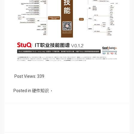
Post Views:
339
Posted in
硬件知识