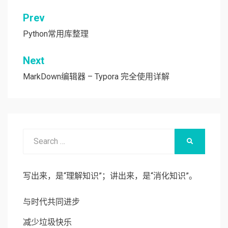
Prev
文
章
Python常用库整理
导
Next
航
MarkDown编辑器 – Typora 完全使用详解
Search
SEARCH
for:
写出来，是“理解知识”；讲出来，是“消化知识”。
与时代共同进步
减少垃圾快乐