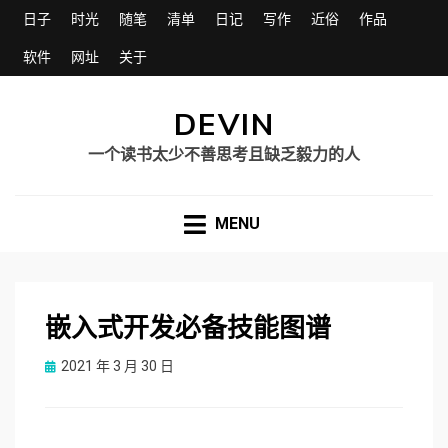
日子
时光
随笔
清单
日记
写作
近俗
作品
软件
网址
关于
DEVIN
一个读书太少不善思考且缺乏毅力的人
MENU
嵌入式开发必备技能图谱
Posted
2021 年 3 月 30 日
on