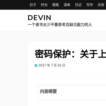
日子
时光
随笔
清单
日记
写作
近俗
DEVIN
一个读书太少不善思考且缺乏毅力的人
密码保护：关于上网
Posted
2021 年 7 月 26 日
on
内容纲要