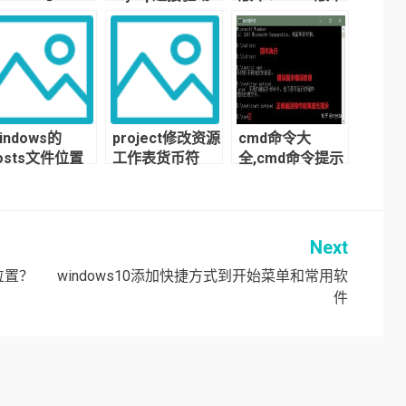
书签同步工具
但是在管理工具
和桌面版本？ 如
–数据源下没有
何选择
找到该驱动
indows的
project修改资源
cmd命令大
osts文件位置
工作表货币符
全,cmd命令提示
在哪里？
号、设置标准费
符大全
率小数位数的方
法
Next
储位置？
windows10添加快捷方式到开始菜单和常用软
件