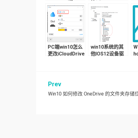
客户端多帐户切
换的方法
PC端win10怎么
win10系统的其
W
更改iCloudDrive
他IOS12设备驱
h
云盘目录位置？
动如何安装？
Prev
文
Win10 如何修改 OneDrive 的文件夹存
章
导
航