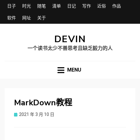
日子
时光
随笔
清单
日记
写作
近俗
作品
软件
网址
关于
DEVIN
一个读书太少不善思考且缺乏毅力的人
MENU
MarkDown教程
Posted
2021 年 3 月 10 日
on