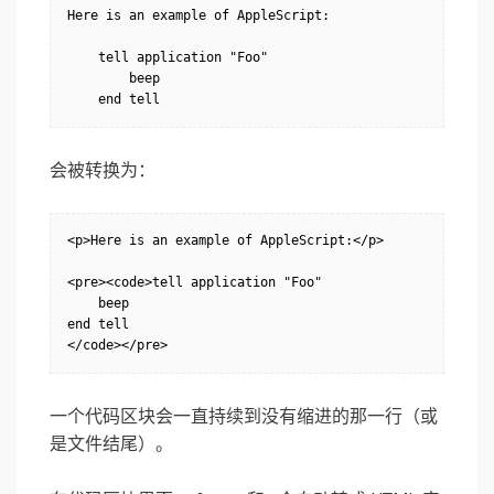
Here is an example of AppleScript:

    tell application "Foo"

        beep

    end tell
会被转换为：
<p>Here is an example of AppleScript:</p>

<pre><code>tell application "Foo"

    beep

end tell

</code></pre>
一个代码区块会一直持续到没有缩进的那一行（或
是文件结尾）。