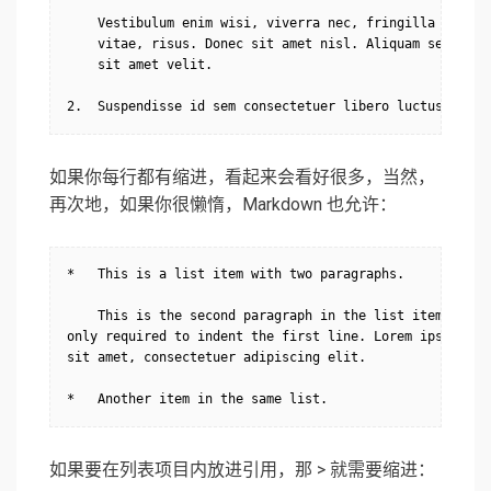
    Vestibulum enim wisi, viverra nec, fringilla in, lao
    vitae, risus. Donec sit amet nisl. Aliquam semper ip
    sit amet velit.

2.  Suspendisse id sem consectetuer libero luctus adipi
如果你每行都有缩进，看起来会看好很多，当然，
再次地，如果你很懒惰，Markdown 也允许：
*   This is a list item with two paragraphs.

    This is the second paragraph in the list item. You'r
only required to indent the first line. Lorem ipsum dolo
sit amet, consectetuer adipiscing elit.

*   Another item in the same list.
如果要在列表项目内放进引用，那 > 就需要缩进：