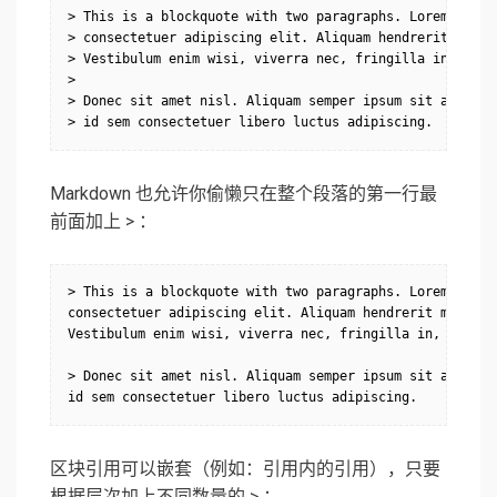
> This is a blockquote with two paragraphs. Lorem ipsum 
> consectetuer adipiscing elit. Aliquam hendrerit mi pos
> Vestibulum enim wisi, viverra nec, fringilla in, laore
> 

> Donec sit amet nisl. Aliquam semper ipsum sit amet vel
> id sem consectetuer libero luctus adipiscing.
Markdown 也允许你偷懒只在整个段落的第一行最
前面加上 > ：
> This is a blockquote with two paragraphs. Lorem ipsum 
consectetuer adipiscing elit. Aliquam hendrerit mi posue
Vestibulum enim wisi, viverra nec, fringilla in, laoreet
> Donec sit amet nisl. Aliquam semper ipsum sit amet vel
id sem consectetuer libero luctus adipiscing.
区块引用可以嵌套（例如：引用内的引用），只要
根据层次加上不同数量的 > ：