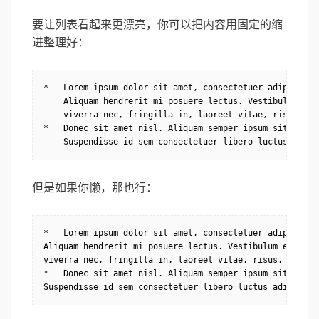
要让列表看起来更漂亮，你可以把内容用固定的缩
进整理好：
*   Lorem ipsum dolor sit amet, consectetuer adipiscing 
    Aliquam hendrerit mi posuere lectus. Vestibulum enim
    viverra nec, fringilla in, laoreet vitae, risus.

*   Donec sit amet nisl. Aliquam semper ipsum sit amet v
    Suspendisse id sem consectetuer libero luctus adipi
但是如果你懒，那也行：
*   Lorem ipsum dolor sit amet, consectetuer adipiscing 
Aliquam hendrerit mi posuere lectus. Vestibulum enim wis
viverra nec, fringilla in, laoreet vitae, risus.

*   Donec sit amet nisl. Aliquam semper ipsum sit amet v
Suspendisse id sem consectetuer libero luctus adipiscin