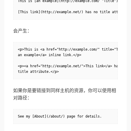
This is [an example](http://example.com/ "Title") inline
[This link](http://example.net/) has no title attribute
会产生：
<p>This is <a href="http://example.com/" title="Title">

an example</a> inline link.</p>

<p><a href="http://example.net/">This link</a> has no

title attribute.</p>
如果你是要链接到同样主机的资源，你可以使用相
对路径：
See my [About](/about/) page for details.