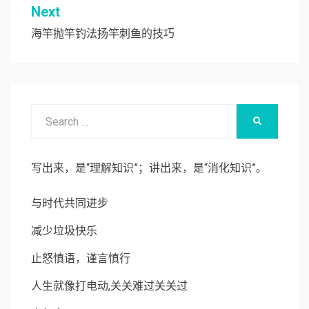
导
Next
航
海竿抛竿钓法扬竿刺鱼的技巧
Search
SEARCH
for:
写出来，是“理解知识”；讲出来，是“消化知识”。
与时代共同进步
减少垃圾快乐
止怒慎语，谨言慎行
人生就像打电动,关关难过关关过