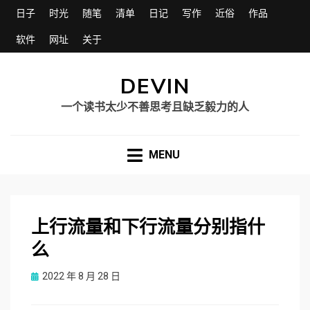
日子
时光
随笔
清单
日记
写作
近俗
作品
软件
网址
关于
DEVIN
一个读书太少不善思考且缺乏毅力的人
MENU
上行流量和下行流量分别指什
么
Posted
2022 年 8 月 28 日
on