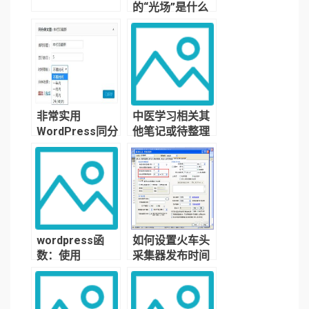
的“光场”是什么
意思？
非常实用
中医学习相关其
WordPress同分
他笔记或待整理
类文章列表小工
部分
具
wordpress函
如何设置火车头
数：使用
采集器发布时间
query_posts()
间隔
函数获取指定文
章