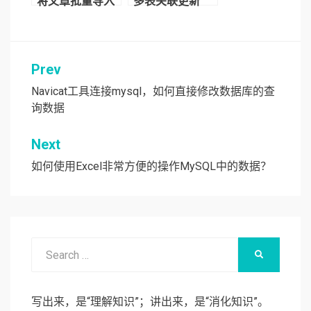
将文章批量导入
多表关联更新
数据库？
Prev
文
章
Navicat工具连接mysql，如何直接修改数据库的查
询数据
导
航
Next
如何使用Excel非常方便的操作MySQL中的数据？
Search
SEARCH
for:
写出来，是“理解知识”；讲出来，是“消化知识”。