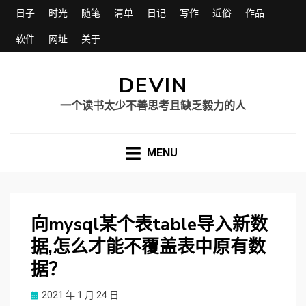
日子
时光
随笔
清单
日记
写作
近俗
作品
软件
网址
关于
DEVIN
一个读书太少不善思考且缺乏毅力的人
MENU
向mysql某个表table导入新数
据,怎么才能不覆盖表中原有数
据？
Posted
2021 年 1 月 24 日