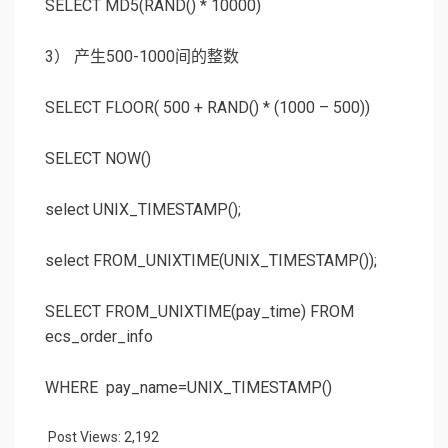
SELECT MD5(RAND() * 10000)
3） 产生500-1000间的整数
SELECT FLOOR( 500 + RAND() * (1000 – 500))
SELECT NOW()
select UNIX_TIMESTAMP();
select FROM_UNIXTIME(UNIX_TIMESTAMP());
SELECT FROM_UNIXTIME(pay_time) FROM
ecs_order_info
WHERE pay_name=UNIX_TIMESTAMP()
Post Views:
2,192