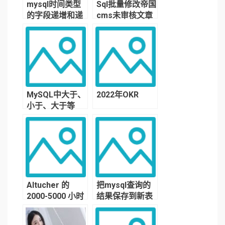
mysql时间类型
Sql批量修改帝国
的字段递增和递
cms未审核文章
减，以及时间字
的发布时间(需
段逐个递增的方
unix时间,否则会
法
变为1970-01-
01)
MySQL中大于、
2022年OKR
小于、大于等
于、小于等于的
写法
Altucher 的
把mysql查询的
2000-5000 小时
结果保存到新表
计划和建议
中，或者直接生
成一张新表，支