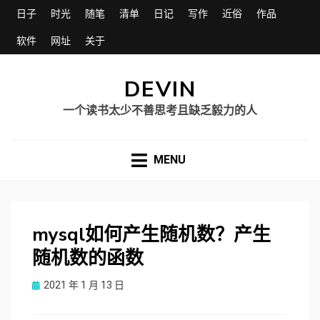
日子
时光
随笔
清单
日记
写作
近俗
作品
软件
网址
关于
DEVIN
一个读书太少不善思考且缺乏毅力的人
MENU
mysql如何产生随机数？产生
随机数的函数
Posted
2021 年 1 月 13 日
on