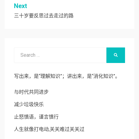
导
Next
航
三十岁要反思过去走过的路
Search
SEARCH
for:
写出来，是“理解知识”；讲出来，是“消化知识”。
与时代共同进步
减少垃圾快乐
止怒慎语，谨言慎行
人生就像打电动,关关难过关关过