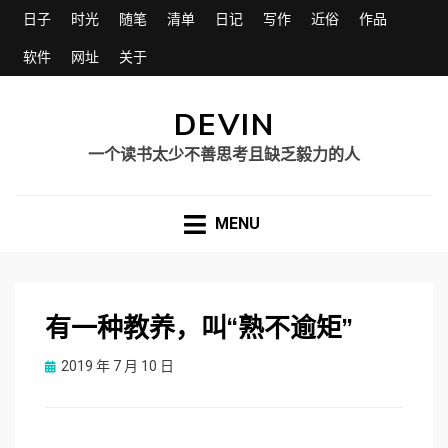
日子
时光
随笔
清单
日记
写作
近俗
作品
软件
网址
关于
DEVIN
一个读书太少不善思考且缺乏毅力的人
MENU
有一种教养，叫“熟不逾矩”
Posted
2019 年 7 月 10 日
on