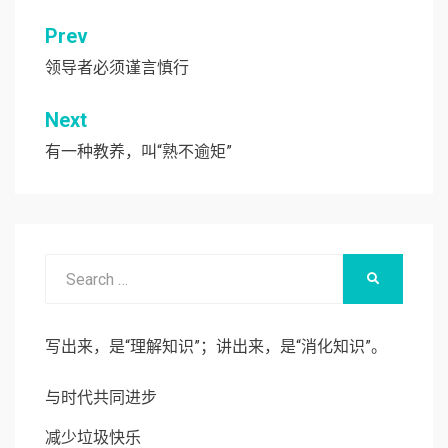
Prev
文
章
领导者必须谨言慎行
导
Next
航
有一种教养，叫“熟不逾矩”
Search
SEARCH
for:
写出来，是“理解知识”；讲出来，是“消化知识”。
与时代共同进步
减少垃圾快乐