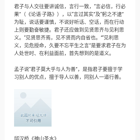
君子与人交往要讲诚信，言行一致，“言必信，行必
果”（《论语·子路》），以“言过其实”及“躬之不逮”
为耻，说话要谨慎，不说好听话、空话，而在行动
上则要勤奋敏捷。君子还应做到见贤思齐与见利思
义。“见贤思齐焉，见不贤而内自省也。”“见利思
义，见危授命，久要不忘平生之言”是要求君子在为
人处世时、在利益面前，首先想到的是道义。
孟子说“君子莫大乎与人为善”，是指君子要擅于学
习别人的优点，擅于导人以善，同别人一道行善。
邱汉桥《神山圣水》