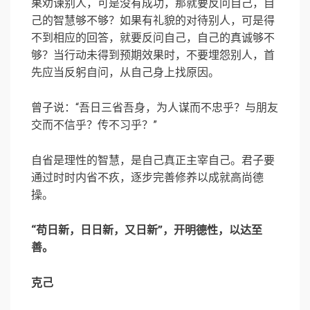
果劝谏别人，可是没有成功，那就要反问自己，自
己的智慧够不够？如果有礼貌的对待别人，可是得
不到相应的回答，就要反问自己，自己的真诚够不
够？当行动未得到预期效果时，不要埋怨别人，首
先应当反躬自问，从自己身上找原因。
曾子说：“吾日三省吾身，为人谋而不忠乎？与朋友
交而不信乎？传不习乎？”
自省是理性的智慧，是自己真正主宰自己。君子要
通过时时内省不疚，逐步完善修养以成就高尚德
操。
“苟日新，日日新，又日新”，开明德性，以达至
善。
克己