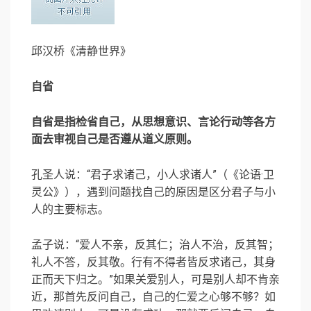
邱汉桥《清静世界》
自省
自省是指检省自己，从思想意识、言论行动等各方
面去审视自己是否遵从道义原则。
孔圣人说：“君子求诸己，小人求诸人”（《论语·卫
灵公》），遇到问题找自己的原因是区分君子与小
人的主要标志。
孟子说：“爱人不亲，反其仁；治人不治，反其智；
礼人不答，反其敬。行有不得者皆反求诸己，其身
正而天下归之。”如果关爱别人，可是别人却不肯亲
近，那首先反问自己，自己的仁爱之心够不够？如