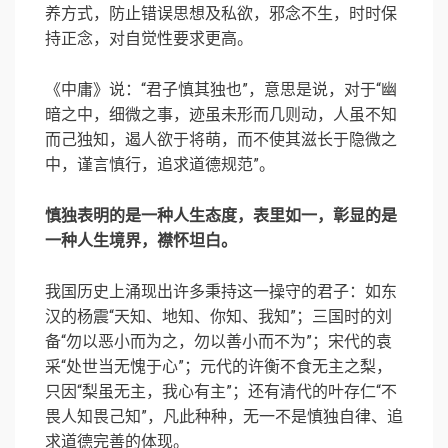
养方式，防止错误思想及私欲，邪念不生，时时保
持正念，对自觉性要求更高。
《中庸》说：“君子慎其独也”，意思是说，对于“幽
暗之中，细微之事，迹虽未形而几则动，人虽不知
而己独知，遏人欲于将萌，而不使其滋长于隐微之
中，谨言慎行，追求道德规范”。
慎独表明的是一种人生态度，表里如一，彰显的是
一种人生境界，襟怀坦白。
我国历史上涌现出许多秉持这一操守的君子：如东
汉的杨震“天知、地知、你知、我知”；三国时的刘
备“勿以恶小而为之，勿以善小而不为”；宋代的袁
采“处世当无愧于心”；元代的许衡不食无主之梨，
只因“梨虽无主，我心有主”；还有清代的叶存仁“不
畏人知畏己知”，凡此种种，无一不是慎独自律、追
求道德完善的体现。