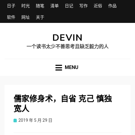
日子
时光
随笔
清单
日记
写作
近俗
作品
软件
网址
关于
DEVIN
一个读书太少不善思考且缺乏毅力的人
MENU
儒家修身术，自省 克己 慎独
宽人
Posted
2019 年 5 月 29 日
on