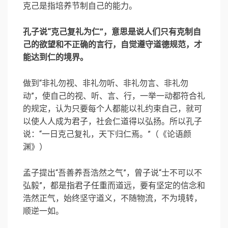
克己是指培养节制自己的能力。
孔子说“克己复礼为仁”，意思是说人们只有克制自
己的欲望和不正确的言行，自觉遵守道德规范，才
能达到仁的境界。
做到“非礼勿视、非礼勿听、非礼勿言、非礼勿
动”，使自己的视、听、言、行，一举一动都符合礼
的规定，认为只要每个人都能以礼约束自己，就可
以使人人成为君子，社会仁道得以弘扬。所以孔子
说：“一日克己复礼，天下归仁焉。”（《论语颜
渊》）
孟子提出“吾善养吾浩然之气”，曾子说“士不可以不
弘毅”，都是指君子任重而道远，要有坚定的信念和
浩然正气，始终坚守道义，不随物流，不为境转，
顺逆一如。