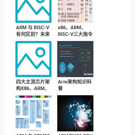
ARM 与 RISC-V
x86、ARM、
有何区别？未来
RISC-V三大指令
之争将何去何
集及其产业的科
从？
普认识
四大主流芯片架
Arm架构知识科
构X86、ARM、
普
RISC-V和MIPS
的介绍