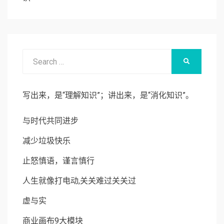
Search
SEARCH
for:
写出来，是“理解知识”；讲出来，是“消化知识”。
与时代共同进步
减少垃圾快乐
止怒慎语，谨言慎行
人生就像打电动,关关难过关关过
虚与实
商业画布9大模块