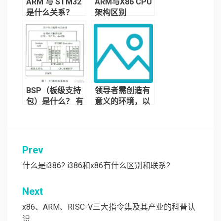
ARM 与 STM32
ARM与X86 CPU
是什么关系？
架构区别
BSP（板级支持
领导者需创造有
包）是什么？ 有
意义的环境，以
什么作用
及领导者的四种
能力
Prev
文
章
什么是i386? i386和x86有什么区别和联系?
导
Next
航
x86、ARM、RISC-V三大指令集及其产业的科普认
识