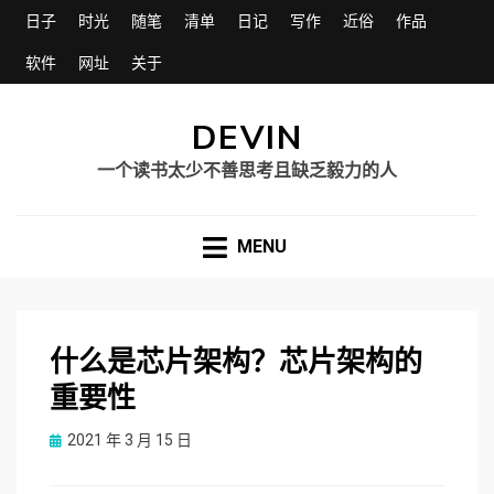
日子
时光
随笔
清单
日记
写作
近俗
作品
软件
网址
关于
DEVIN
一个读书太少不善思考且缺乏毅力的人
MENU
什么是芯片架构？芯片架构的
重要性
Posted
2021 年 3 月 15 日
on