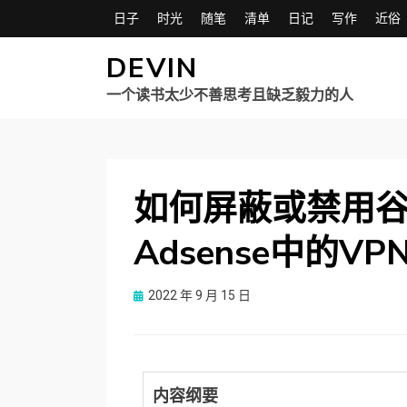
日子
时光
随笔
清单
日记
写作
近俗
DEVIN
一个读书太少不善思考且缺乏毅力的人
如何屏蔽或禁用谷歌
Adsense中的V
Posted
2022 年 9 月 15 日
on
内容纲要