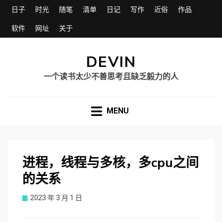
日子
时光
随笔
清单
日记
写作
近俗
作品
软件
网址
关于
DEVIN
一个读书太少不善思考且缺乏毅力的人
MENU
进程，线程与多核，多cpu之间
的关系
Posted
2023 年 3 月 1 日
on