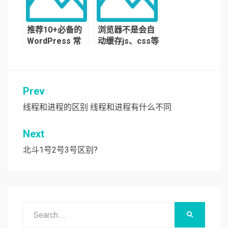
推荐10+必备的
浏览器不是会自
WordPress 常
动缓存js、css等
用插件
静态资源吗，为
什么还需要
manifest？
Prev
文
章
线程和进程的区别 线程和进程有什么不同
导
Next
航
北斗1号2号3号区别?
Search
SEARCH
for: