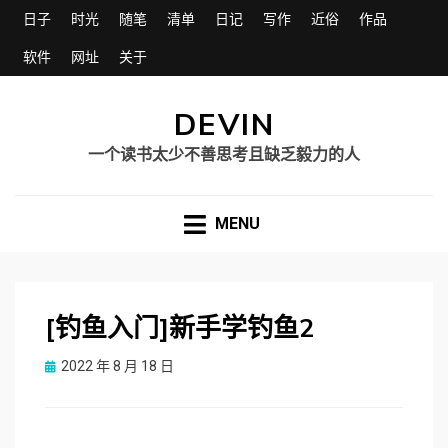
日子
时光
随笔
清单
日记
写作
近俗
作品
软件
网址
关于
DEVIN
一个读书太少不善思考且缺乏毅力的人
MENU
[钓鱼入门]新手学钓鱼2
Posted
2022 年 8 月 18 日
on