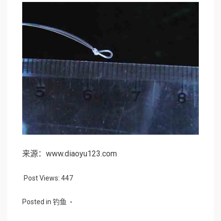
来源：www.diaoyu123.com
Post Views:
447
Posted in
钓鱼