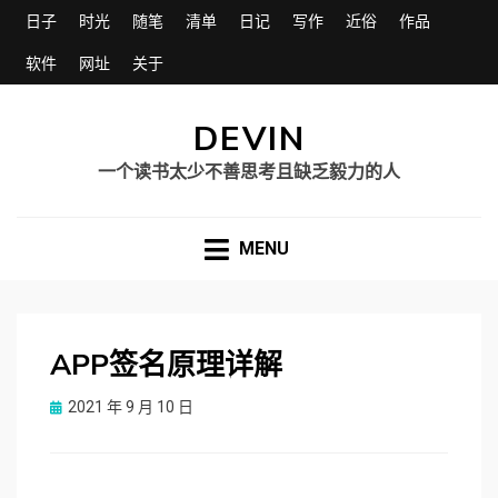
日子
时光
随笔
清单
日记
写作
近俗
作品
软件
网址
关于
DEVIN
一个读书太少不善思考且缺乏毅力的人
MENU
APP签名原理详解
Posted
2021 年 9 月 10 日
on