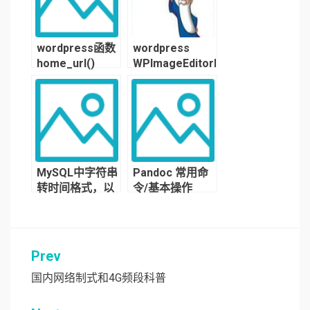
wordpress函数
wordpress
home_url()
WPImageEditorImagick
指令注入漏洞 解
决方法
MySQL中字符串
Pandoc 常用命
转时间格式，以
令/基本操作
及时间转字符串
的函数和用法
Prev
文
章
国内网络制式和4G频段科普
导