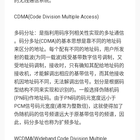
的无线通信系统。
CDMA(Code Division Multiple Access)
多码分址：是指利用码序列相关性实现的多址通信
。码分多址(CDMA)的基本思想是靠不同的地址码
来区分的地址。每个配有不同的地址码，用户所发
射的载波(为同一载波)既受基带数字信号调制，又
受地址码调制，接收时，只有确知其配给地址码的
接收机，才能解调出相应的基带信号，而其他接收
机因地址码不同，无法解调出信号。划分是根据码
型结构不同来实现和识别的。一般选择伪随机码
(PN码)作地址码。由于PN码的码元宽度远小于
PCM信号码元宽度(通常为整数倍)，这就使得加了
伪随机码的信号频谱远大于原基带信号的频谱，因
此，码分多址也称为扩频多址。
WCDMA(Wideband Code Division Multiple