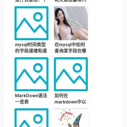
运营商频率分配
数据库？
是怎样的？
mysql时间类型
在mysql中如何
的字段递增和递
查询某字段在哪
减，以及时间字
个表中？
段逐个递增的方
法
MarkDown语法
如何在
一览表
markdown中以
文本形式存放图
片？