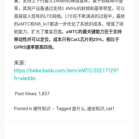
署，支持上下行最大1Mbps的峰值速率，属于物联网中速
率，其用户设备通过支持1.4MHz的射频和基带带宽，可以
直接接入现有的LTE网络。LTE在不断演进的过程中，最新
的eMTC和NB_IoT都进一步优化了系统的成本、增强了续
航能力、扩大了覆盖范围。
eMTC的最关键能力在于支持
移动性并可以定位，成本只有Cat1芯片的25%，相比于
GPRS速率要高四倍。
来源：
https://baike.baidu.com/item/eMTC/20217129?
fr=aladdin
Post Views:
1,837
Posted in
硬件知识
Tagged
是什么
,
通信知识
,
cat1