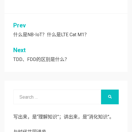
达99.5%
Prev
文
章
什么是NB-IoT？什么是LTE Cat M1？
导
Next
航
TDD、FDD的区别是什么？
Search
SEARCH
for:
写出来，是“理解知识”；讲出来，是“消化知识”。
与时代共同进步