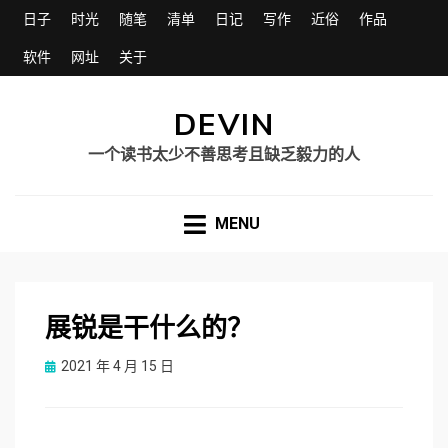
日子
时光
随笔
清单
日记
写作
近俗
作品
软件
网址
关于
DEVIN
一个读书太少不善思考且缺乏毅力的人
MENU
展锐是干什么的？
Posted
2021 年 4 月 15 日
on