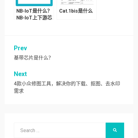
NB-IoT是什么？
Cat.1bis是什么
NB-IoT上下游芯
片厂商有哪些？
Prev
文
章
基带芯片是什么？
导
Next
航
4款小众修图工具，解决你的下载、抠图、去水印
需求
Search
SEARCH
for: