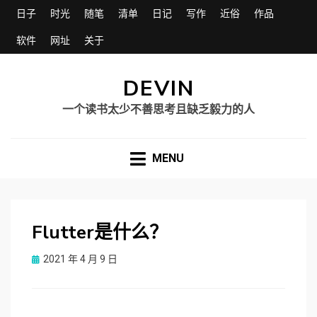
日子
时光
随笔
清单
日记
写作
近俗
作品
软件
网址
关于
DEVIN
一个读书太少不善思考且缺乏毅力的人
MENU
Flutter是什么？
Posted
2021 年 4 月 9 日
on