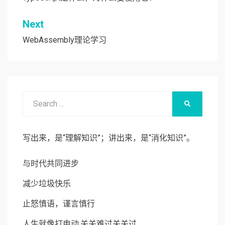
章
导
Next
航
WebAssembly理论学习
Search
SEARCH
for:
写出来，是“理解知识”；讲出来，是“消化知识”。
与时代共同进步
减少垃圾快乐
止怒慎语，谨言慎行
人生就像打电动,关关难过关关过