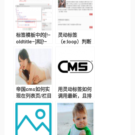
标签模板中的[!–
灵动标签
oldtitle–]和[!–
（e:loop）判断
title–]有什么区
有无标题图片
别？
（titlepic）的两
种写法
帝国cms如何实
用灵动标签如何
现在列表页/栏目
调用最新，且排
页中随机插入广
除头条、推荐、
告?
置顶信息？以及
如何排除当前栏
目信息