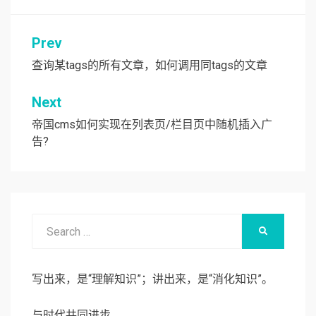
Prev
文
章
查询某tags的所有文章，如何调用同tags的文章
导
Next
航
帝国cms如何实现在列表页/栏目页中随机插入广
告?
Search
SEARCH
for:
写出来，是“理解知识”；讲出来，是“消化知识”。
与时代共同进步