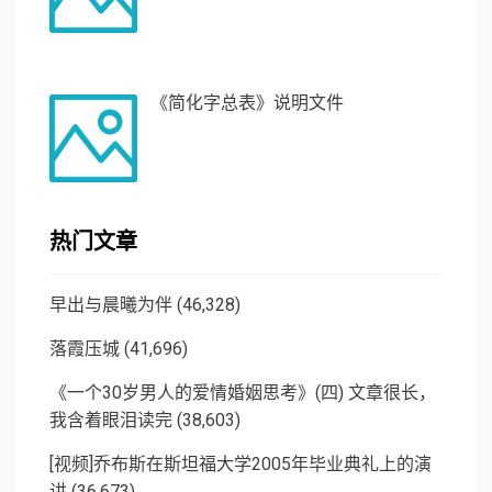
《简化字总表》说明文件
热门文章
早出与晨曦为伴
(46,328)
落霞压城
(41,696)
《一个30岁男人的爱情婚姻思考》(四) 文章很长，
我含着眼泪读完
(38,603)
[视频]乔布斯在斯坦福大学2005年毕业典礼上的演
讲
(36,673)