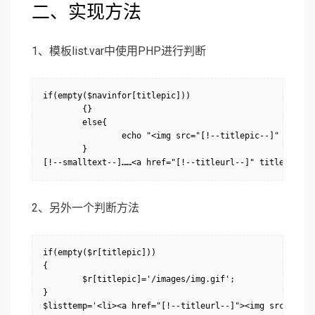
二、实现方法
1、模板list.var中使用PHP进行判断
if(empty($navinfor[titlepic]))

        {}

	else{

		echo "<img src="[!--titlepic--]" alt="[!--oldtitle--]">";

	}

[!--smalltext--]……<a href="[!--titleurl--]" title="[!-
2、另外一个判断方法
if(empty($r[titlepic]))

{

        $r[titlepic]='/images/img.gif';

}

$listtemp='<li><a href="[!--titleurl--]"><img src="[!--