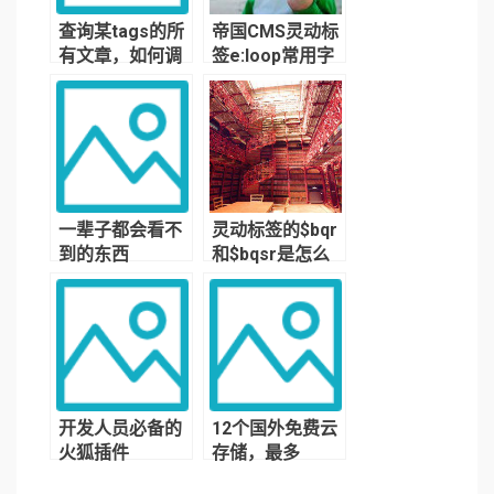
查询某tags的所
帝国CMS灵动标
有文章，如何调
签e:loop常用字
用同tags的文章
段的调用代码总
结
一辈子都会看不
灵动标签的$bqr
到的东西
和$bqsr是怎么
分的？$bqr和
$bqsr有什么区
别
开发人员必备的
12个国外免费云
火狐插件
存储，最多
112GB空间