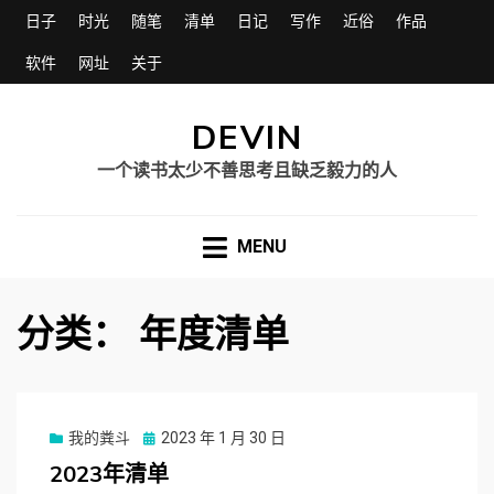
日子
时光
随笔
清单
日记
写作
近俗
作品
软件
网址
关于
DEVIN
一个读书太少不善思考且缺乏毅力的人
MENU
分类：
年度清单
我的粪斗
Posted
2023 年 1 月 30 日
on
2023年清单