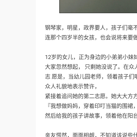
钢琴家，明星，政界要人，孩子们毫
连那个四岁半的女孩，也会说将来要做
12岁的女儿，正为身边的小弟弟小妹
大家忽然想起， 只剩她没说了。在众
志 愿是，当幼儿园老师，领着孩子们
众人礼貌地表示赞许，
紧接着追问她的第二志愿。她大大方
『我想做妈妈，穿着印叮当猫的围裙
然后给我的孩子讲故事，领着他在阳
亲友愕然，面面相觑，不知道该说些