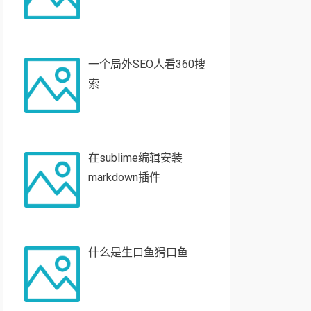
一个局外SEO人看360搜
索
在sublime编辑安装
markdown插件
什么是生口鱼猾口鱼