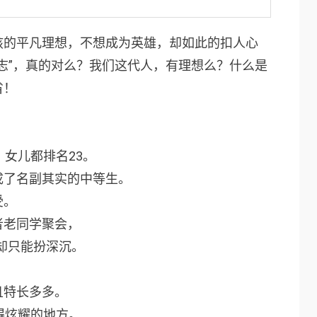
孩的平凡理想，不想成为英雄，却如此的扣人心
志”，真的对么？我们这代人，有理想么？什么是
省！
，女儿都排名23。
成了名副其实的中等生。
受。
者老同学聚会，
他却只能扮深沉。
且特长多多。
得炫耀的地方。