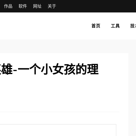
作品
软件
网址
关于
首页
工具
技
雄-一个小女孩的理