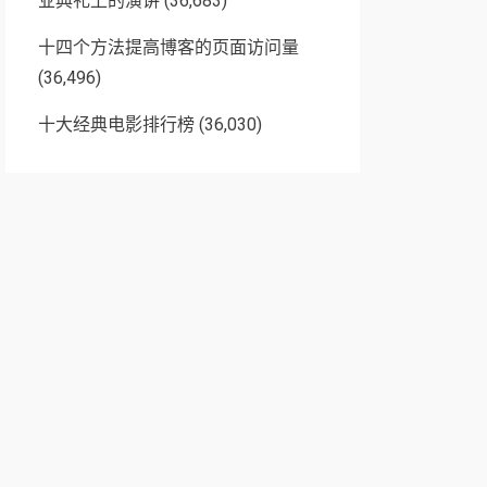
业典礼上的演讲
(36,683)
十四个方法提高博客的页面访问量
(36,496)
十大经典电影排行榜
(36,030)