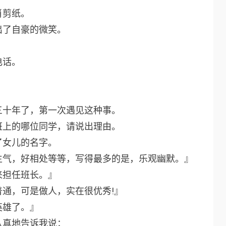
肖剪纸。
出了自豪的微笑。
电话。
三十年了，第一次遇见这种事。
班上的哪位同学，请说出理由。
了女儿的名字。
生气，好相处等等，写得最多的是，乐观幽默。』
来担任班长。』
通，可是做人，实在很优秀!』
英雄了。』
认真地告诉我说：