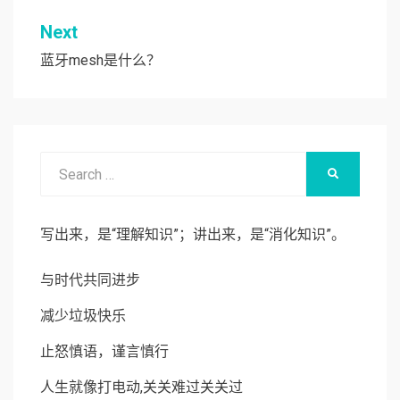
导
Next
航
蓝牙mesh是什么？
Search
SEARCH
for:
写出来，是“理解知识”；讲出来，是“消化知识”。
与时代共同进步
减少垃圾快乐
止怒慎语，谨言慎行
人生就像打电动,关关难过关关过