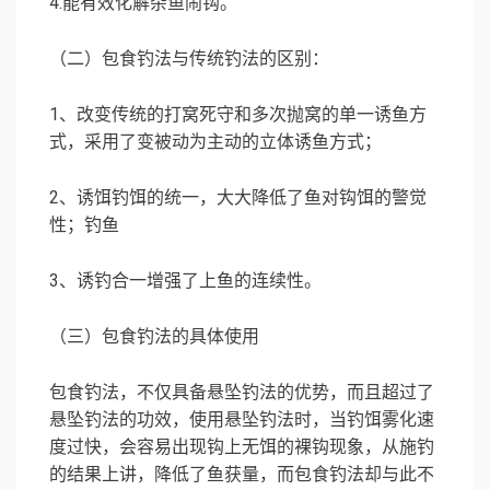
4.能有效化解杂鱼闹钩。
（二）包食钓法与传统钓法的区别：
1、改变传统的打窝死守和多次抛窝的单一诱鱼方
式，采用了变被动为主动的立体诱鱼方式；
2、诱饵钓饵的统一，大大降低了鱼对钩饵的警觉
性；钓鱼
3、诱钓合一增强了上鱼的连续性。
（三）包食钓法的具体使用
包食钓法，不仅具备悬坠钓法的优势，而且超过了
悬坠钓法的功效，使用悬坠钓法时，当钓饵雾化速
度过快，会容易出现钩上无饵的裸钩现象，从施钓
的结果上讲，降低了鱼获量，而包食钓法却与此不