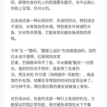
同，即使包食在钓上的钩饵雾化散尽，也不必担心
钓钩上无饵，仍可以钓。
应该说这是一种比较科学、先进的钓法，特别适合
于湖泊、水库等自然水域。特别是在升钟湖钓大
鱼，针对性非常强，它能有效化解杂鱼闹钩的烦
恼。
今年“五一”期间，“嘉陵江战队”在双峰激战时，因钓
位水深不理想，红尾闹钩非常
厉害，钓饵根本到不了底，半水都被“截杀”一扫而
光，我的钓位也不例外；我采用了包食钓
法，用玉米粒 作芯饵（违规操作–无粘性），商品
饵作外包饵，效果在非常短的时间内显现出来了，
30分钟不到，两位两位数的美女就被请上来啦。
在钓深水时，包食钓法是一种行之有效的钓法，它
能保证钓饵正常到底，既可避免诱饵在水下不集