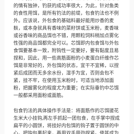
的情有独钟，钓获的成功率很大，为此，针对鱼类
的食性用饵，是所有钓法的前堤，包食钓法也不例
外。应该说，外包食的基础料最好能用炒香的麦
麸，或本身就具有香味的菜籽饼或玉米粉，麦香味
或谷香味的商品饵也不错，用颗粒饲料稍加点雾化
性强的商品饵都完全可以。芯饵即内包食饵与外包
食饵要基本一致，附钩性一定要好，要有黏度且易
捏和，因此，用一些高筋面粉的小麦蛋白纤维作芯
饵是非常好的，外包饵的状态，宜干不宜稀，以捏
紧后成团而无多余水份，湿手为宜，否则会包不
紧，挂不牢，在使用玉米粉时，可适当地添加面
粉，把握雾化的程度尤为重要；在实际垂钓中芯饵
一般都采用面粉或面筋。
包食钓法的具体操作手法是：将面筋作的芯饵搓花
生米大小挂钩,再左手抓起一团包食，在手掌中捏成
扁平的小圆饼，将挂好内包饵的钩子置于圆饼的中
心，把钩包裹起来，再用双手用劲捏紧。使其成为