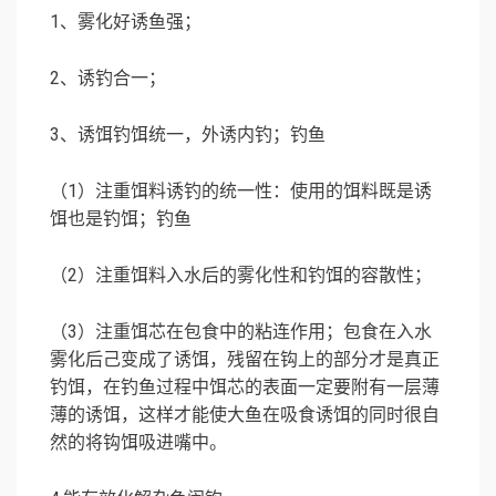
1、雾化好诱鱼强；
2、诱钓合一；
3、诱饵钓饵统一，外诱内钓；钓鱼
（1）注重饵料诱钓的统一性：使用的饵料既是诱
饵也是钓饵；钓鱼
（2）注重饵料入水后的雾化性和钓饵的容散性；
（3）注重饵芯在包食中的粘连作用；包食在入水
雾化后己变成了诱饵，残留在钩上的部分才是真正
钓饵，在钓鱼过程中饵芯的表面一定要附有一层薄
薄的诱饵，这样才能使大鱼在吸食诱饵的同时很自
然的将钩饵吸进嘴中。