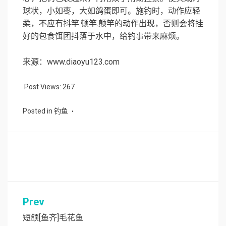
球状，小如枣，大如鸽蛋即可。施钓时，动作应轻
柔，不应有抖竿.顿竿.颠竿的动作出现，否则会将挂
好的包食饵团抖落于水中，给钓事带来麻烦。
来源：www.diaoyu123.com
Post Views:
267
Posted in
钓鱼
Prev
文
章
短颌[鱼齐]毛花鱼