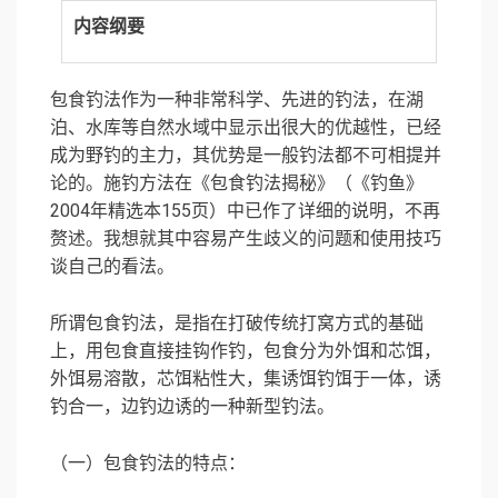
内容纲要
包食钓法作为一种非常科学、先进的钓法，在湖
泊、水库等自然水域中显示出很大的优越性，已经
成为野钓的主力，其优势是一般钓法都不可相提并
论的。施钓方法在《包食钓法揭秘》（《钓鱼》
2004年精选本155页）中已作了详细的说明，不再
赘述。我想就其中容易产生歧义的问题和使用技巧
谈自己的看法。
所谓包食钓法，是指在打破传统打窝方式的基础
上，用包食直接挂钩作钓，包食分为外饵和芯饵，
外饵易溶散，芯饵粘性大，集诱饵钓饵于一体，诱
钓合一，边钓边诱的一种新型钓法。
（一）包食钓法的特点：