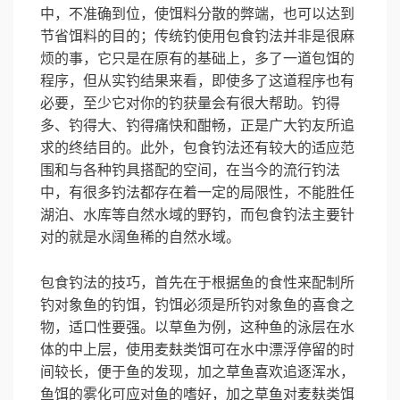
中，不准确到位，使饵料分散的弊端，也可以达到
节省饵料的目的；传统钓使用包食钓法并非是很麻
烦的事，它只是在原有的基础上，多了一道包饵的
程序，但从实钓结果来看，即使多了这道程序也有
必要，至少它对你的钓获量会有很大帮助。钓得
多、钓得大、钓得痛快和酣畅，正是广大钓友所追
求的终结目的。此外，包食钓法还有较大的适应范
围和与各种钓具搭配的空间，在当今的流行钓法
中，有很多钓法都存在着一定的局限性，不能胜任
湖泊、水库等自然水域的野钓，而包食钓法主要针
对的就是水阔鱼稀的自然水域。
包食钓法的技巧，首先在于根据鱼的食性来配制所
钓对象鱼的钓饵，钓饵必须是所钓对象鱼的喜食之
物，适口性要强。以草鱼为例，这种鱼的泳层在水
体的中上层，使用麦麸类饵可在水中漂浮停留的时
间较长，便于鱼的发现，加之草鱼喜欢追逐浑水，
鱼饵的雾化可应对鱼的嗜好，加之草鱼对麦麸类饵