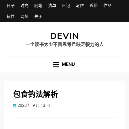
日子
时光
随笔
清单
日记
写作
近俗
作品
软件
网址
关于
DEVIN
一个读书太少不善思考且缺乏毅力的人
MENU
包食钓法解析
Posted
2022 年 9 月 13 日
on