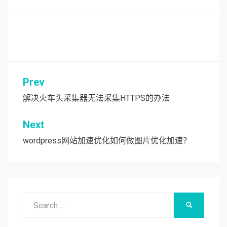
Prev
文
章
解决火车头采集器无法采集HTTPS的办法
导
Next
航
wordpress网站加速优化如何做图片优化加速？
Search
SEARCH
for: