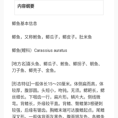
内容纲要
鲫鱼基本信息
鲫鱼，又称鲋鱼，鲫瓜子，鲫皮子。肚米鱼
鲫鱼
(
鲤科）
Carassius auratus
[
地方名
]
喜头鱼、鲫瓜子、鲋鱼、鲫拐子、朝鱼、
刀子鱼、鲫壳子、金鱼。
[
形态特征
]
一般体长
15
～
20
厘米。体侧扁而高，体
较厚，腹部圆。头短小，吻钝。无须。鳃耙长，鳃
丝细长。下咽齿一行，扁片形。鳞片大。侧线微
弯。背鳍长，外缘较平直。背鳍、臀鳍第
3
根硬刺
较强，后缘有锯齿。胸鳍末端可达腹鳍起点。尾鳍
深叉形。一般体背面灰黑色，腹面银灰色，各鳍条