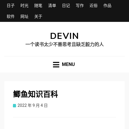
日子
时光
随笔
清单
日记
写作
近俗
作品
软件
网址
关于
DEVIN
一个读书太少不善思考且缺乏毅力的人
MENU
鲫鱼知识百科
Posted
2022 年 9 月 4 日
on