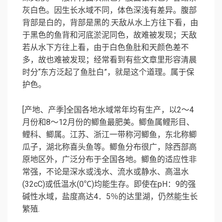
灰白色。因生长水域不同，体色深浅有差异。腹部
背部是白的，背部是黑的
.
天敌从水上方往下看，由
于黑色的鱼背和河底淤泥同色，故难被发现；天敌
若从水下方往上看，由于白色鱼肚和天颜色差不
多，故也难被发现；经常看到有些文章里形容清晨
时分“东方泛起了鱼肚白”，就是这个道理。属于保
护色。
[
产地、产季
]
全国各地水域常年均有生产，以
2
～
4
月份和
8
～
12
月份的鲫鱼最肥美。鲫鱼属鲤形目、
鲤科、鲫属。江苏、浙江一带称河鲫鱼，东北称鲫
瓜子，湖北称喜头鱼等。鲫鱼分布很广，除西部高
原地区外，广泛分布于全国各地。鲫鱼的适应性非
常强，不论是深水或浅水、流水或静水、高温水
(32cC)
或低温水
(0
℃
)
均能生存。即使在
pH
：
9
的强
碱性水域，盐度高达
4
．
5
％的达里湖，仍然能生长
繁殖
.