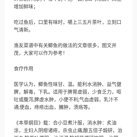
增加鲜味；
吃过鱼后，口里有味时，嚼上三五片茶叶，立刻口
气清新。
渔友菜谱中有关
鲫鱼的做法
的文章很多，图文并
茂，大家可以作为参考！
食疗作用
医学认为，鲫鱼性味甘、温。能利水消肿、益气健
脾，解毒，下乳。适用于脾胃虚弱，少食乏力，呕
吐或腹泻
;
脾虚水肿，小便不利
;
气血虚弱，乳汁不
通
;
便血，痔疮出血，臃肿，溃疡等。
《本草纲目》载：合小豆煮汁服，消水肿：炙油
涂，主妇人阴疳诸疮，杀虫止痛
;
酿五倍子煅研，治