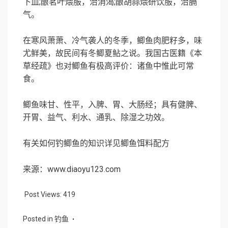
下血
;
酿茗叶煨服，治消渴
;
酿胡蒜煨研饮服，治膈
气。
在寒风萧萧、冷气袭人的冬季，鲫鱼肉肥籽多，味
尤鲜美，故民间有冬鲫夏鲇之说。我国古医籍《本
草经疏》也对鲫鱼有极高评价：诸鱼中惟此可常
食。
鲫鱼味甘、性平，入脾、胃、大肠经；具有健脾、
开胃、益气、利水、通乳、除湿之功效。
有关如何钓鲫鱼的知识详见
鲫鱼饵料配方
来源：www.diaoyu123.com
Post Views:
419
Posted in
钓鱼