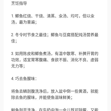
烹饪指导
1.
鲫鱼红烧、干烧、清蒸、汆汤、均可，但以汆
汤，最为普遍；
2.
冬令时节食之最佳；鲫鱼与豆腐搭配炖汤营养最
佳；
3.
如用陈皮和鲫鱼煮汤，有温中散寒、补脾开胃的
功效，适宜胃寒腹痛、食欲不振、消化不良、虚弱
无力等；
4.
巧去鱼腥味：
将鱼去鳞剖腹洗净后，放入盆中倒一些黄酒，就能
除去鱼的腥味，并能使鱼滋味鲜美；
鲜鱼剖开洗净，在牛奶中泡一会儿既可除腥，又能