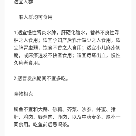
适宜人群
一般人群均可食用
1.
适宜慢性肾炎水肿，肝硬化腹水，营养不良性浮
肿之人食用；适宜孕妇产后乳汁缺少之人食用；适
宜脾胃虚弱，饮食不香之人食用；适宜小儿麻疹初
期，或麻疹透发不快者食用；适宜痔疮出血，慢性
久痢者食用。
2.
感冒发热期间不宜多吃。
食物相克
鲫鱼不宜和大蒜、砂糖、芥菜、沙参、蜂蜜、猪
肝、鸡肉、野鸡肉、鹿肉，以及中药麦冬、厚朴一
同食用。吃鱼前后忌喝茶。