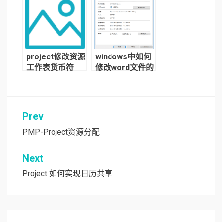
project修改资源
windows中如何
工作表货币符
修改word文件的
号、设置标准费
文件元属性（创
率小数位数的方
建时间、作者
法
等）
Prev
文
章
PMP-Project资源分配
导
Next
航
Project 如何实现日历共享