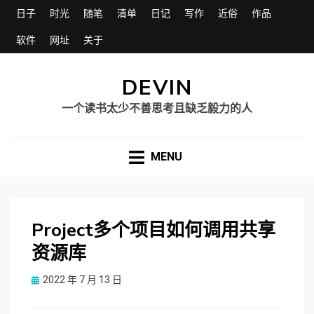
日子
时光
随笔
清单
日记
写作
近俗
作品
软件
网址
关于
DEVIN
一个读书太少不善思考且缺乏毅力的人
MENU
Project多个项目如何调用共享
资源库
Posted
2022 年 7 月 13 日
on