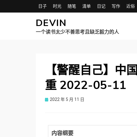
日子
时光
随笔
清单
日记
写作
近俗
DEVIN
一个读书太少不善思考且缺乏毅力的人
【警醒自己】中
重 2022-05-11
Posted
2022 年 5 月 11 日
on
内容纲要