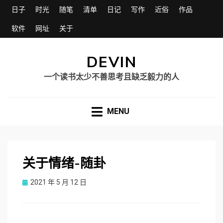
日子
时光
随笔
清单
日记
写作
近俗
作品
软件
网址
关于
DEVIN
一个读书太少不善思考且缺乏毅力的人
MENU
关于情绪-随卦
Posted
2021 年 5 月 12 日
on