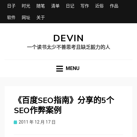
日子
时光
随笔
清单
日记
写作
近俗
作品
软件
网址
关于
DEVIN
一个读书太少不善思考且缺乏毅力的人
MENU
《百度SEO指南》分享的5个
SEO作弊案例
Posted
2011 年 12 月 17 日
on