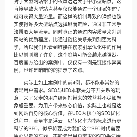
对于大型网站给予的权重远远大于中小型站点，这
直接导致大型站点甚至仅仅能通过一个title的撰写
就可获得大量流量。而这样的机制导致的诱惑也确
实使得许多大型站点选择铤而走险，通过非正常手
法攫取大量流量。同时真正的通过内容质量来判别
网站的优质程度，比通过链接关系来判别更为科
学，所以我们也看到链接在搜索引擎优化中的作用
比以前削弱了许多，这个趋势可能会越来越强烈。
百度官方给出的案例中，仅仅有一例是链接作弊案
例，也许是暗暗的的提示了这点。
实际上如上案例中的前4例，都不能非常好的
满足用户需求。SEO与UEO本就是分不开关系的玩
意，来了又走的用户给网站带来的效益并不尽如想
象般重要。为用户带来核心价值，实际上也就是达
到网站自身的核心价值，在UEO为核心的SEO优化
过程中，流量本是浮云，以转化率为指标来进行更
科学的SEO，似乎将要成为我们这个SEO时代需要
用心思考的东西。不能满足用户需求的SEO手法始