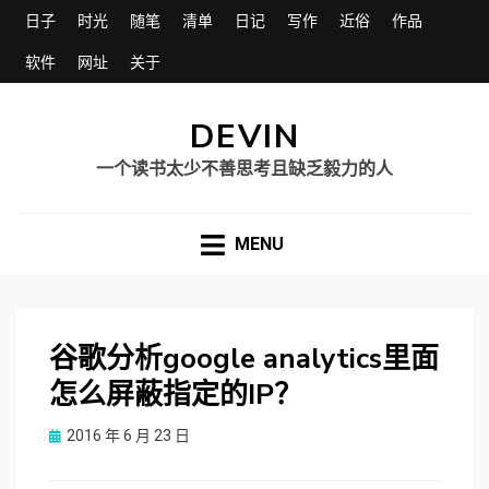
日子
时光
随笔
清单
日记
写作
近俗
作品
软件
网址
关于
DEVIN
一个读书太少不善思考且缺乏毅力的人
MENU
谷歌分析google analytics里面
怎么屏蔽指定的IP？
Posted
2016 年 6 月 23 日
on