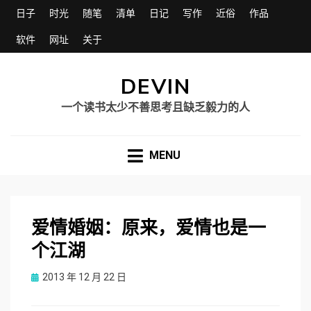
日子
时光
随笔
清单
日记
写作
近俗
作品
软件
网址
关于
DEVIN
一个读书太少不善思考且缺乏毅力的人
MENU
爱情婚姻：原来，爱情也是一
个江湖
Posted
2013 年 12 月 22 日
on