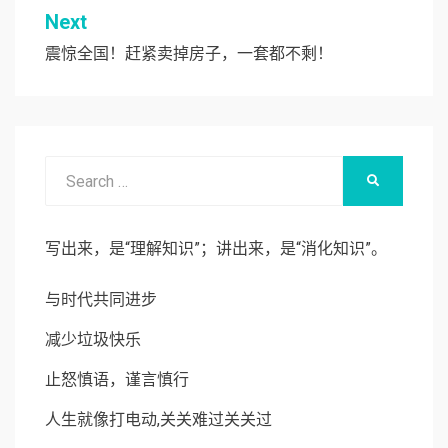
导
Next
航
震惊全国！赶紧卖掉房子，一套都不剩！
Search
SEARCH
for:
写出来，是“理解知识”；讲出来，是“消化知识”。
与时代共同进步
减少垃圾快乐
止怒慎语，谨言慎行
人生就像打电动,关关难过关关过