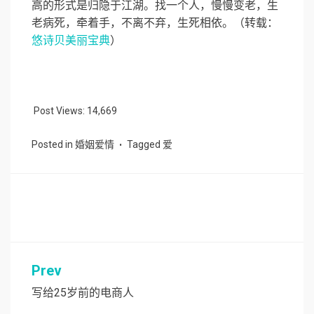
高的形式是归隐于江湖。找一个人，慢慢变老，生
老病死，牵着手，不离不弃，生死相依。（转载：
悠诗贝美丽宝典
）
Post Views:
14,669
Posted in
婚姻爱情
Tagged
爱
Prev
文
章
写给25岁前的电商人