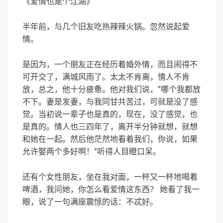
《爱情也是个江湖》
半年前，与几个旧友吃热辣辣火锅。忽然说起爱
情。
是因为，一个朋友正在经历着婚外情，而且闹得不
可开交了，满城风雨了。太太不肯离，情人不肯
放，总之，他十分疲惫。他对我们说，”哪个我都放
不下。妻是发妻，与我同甘共苦过，可就是没了感
觉。当初说一辈子也是真的，现在，没了感觉，也
是真的。情人也三四年了，离开半分钟就想，就想
和她在一起。然后他茫然地看着我们，你说，如果
允许娶两个多好啊！”听得人目瞪口呆。
还有个女性朋友，坐在我对面，一杯又一杯地喝着
啤酒，我问她，你怎么看爱情这东西？ 她看了我一
眼，说了一句满座震惊的话：不忒好。