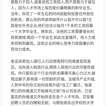
是致力于招人,或者说低工资招人,而不是致力于留住
人，因为人才市场上有的是价廉物美的新毕业生。
当年，你花了一年左右的时间就能轻松胜任所担任
的职务，那么你的师弟师妹凭什么就不可以呢?尤
其是在外资企业,他们往往以每月1千多的工资招募
一个大学毕业生，两年后，当他的工资需要增长时,
将其换掉,再招一个毕业生,如此往复循环，将人力成
本控制到最低。这些企业的核心竞争力就是廉价的
劳动力成本。
老话说男怕入错行,入行后想再转行的难度显而易
见。当你进入制造行业,再转入其他行业的可能性极
低。你只能在这个行业内转,如果哪天离心力过大,被
甩出圈子,那将是一切悲剧的开端。当城市产业升级,
人到中年的你又如何自我升级?当工厂搬迁，拖家
带口的你难道又开始候鸟迁徙?当公司关闭，已显
富态的你难道又开始奔走在各个人才市场，忍受着
招聘人员的白眼和无耐，与那些刚走出学校的大学