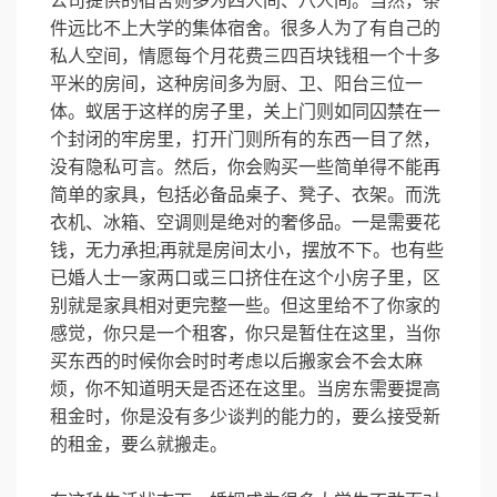
公司提供的宿舍则多为四人间、八人间。当然，条
件远比不上大学的集体宿舍。很多人为了有自己的
私人空间，情愿每个月花费三四百块钱租一个十多
平米的房间，这种房间多为厨、卫、阳台三位一
体。蚁居于这样的房子里，关上门则如同囚禁在一
个封闭的牢房里，打开门则所有的东西一目了然，
没有隐私可言。然后，你会购买一些简单得不能再
简单的家具，包括必备品桌子、凳子、衣架。而洗
衣机、冰箱、空调则是绝对的奢侈品。一是需要花
钱，无力承担;再就是房间太小，摆放不下。也有些
已婚人士一家两口或三口挤住在这个小房子里，区
别就是家具相对更完整一些。但这里给不了你家的
感觉，你只是一个租客，你只是暂住在这里，当你
买东西的时候你会时时考虑以后搬家会不会太麻
烦，你不知道明天是否还在这里。当房东需要提高
租金时，你是没有多少谈判的能力的，要么接受新
的租金，要么就搬走。